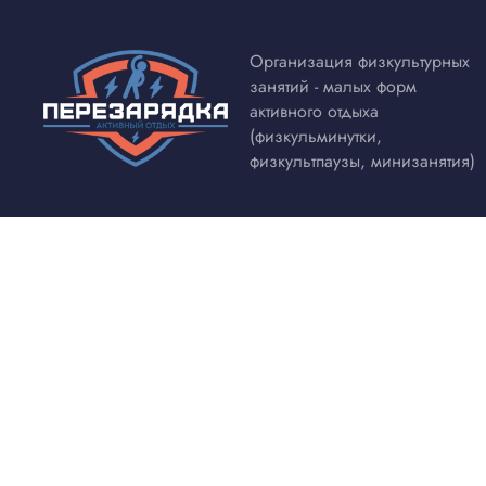
Организация физкультурных
занятий - малых форм
активного отдыха
(физкульминутки,
физкультпаузы, минизанятия)