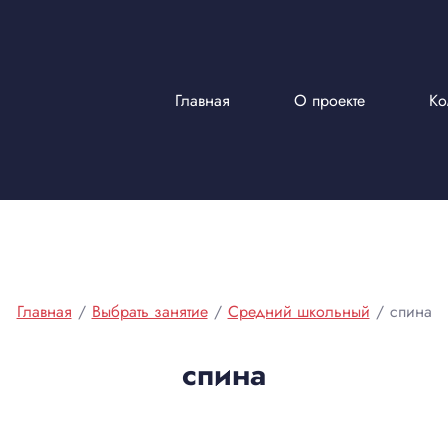
Главная
О проекте
Ко
Главная
/
Выбрать занятие
/
Средний школьный
/
спина
спина